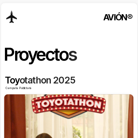
AVIÓN®
Proyecto
s
Toy
otathon 2025
Campaña Publicitaria