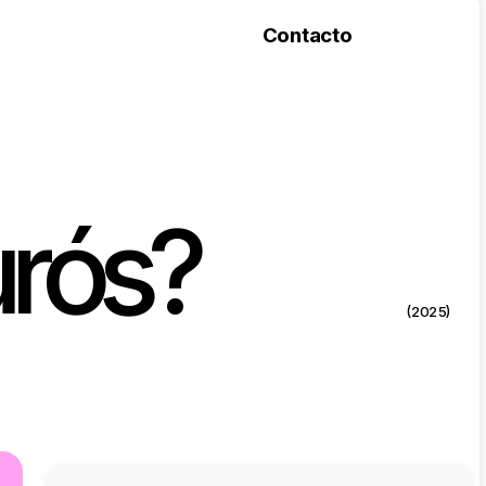
Contacto
urós?
(2025)