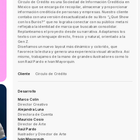
Círculo de Crédito es una Sociedad de Información Crediticia en 
México que se encarga de recopilar, almacenar y proporcionar 
información crediticia de personas y empresas. Nuestro cliente 
contaba con una versión desactualizada de su libro “¿Qué Show 
con los Burós?” que no lograba conectar con su público meta ni 
reflejaba la identidad de marca que buscaban consolidar.
Replanteamos el proyecto desde su narrativa. Adaptamos los 
textos con un lenguaje directo, fresco y natural, orientado a la 
Gen Z.
Diseñamos un nuevo layout más dinámico y colorido, que 
favorece la lectura y genera una experiencia visual atractiva. Así 
mismo, trabajamos de la mano de grandes ilustradores como lo 
son Raúl Pardo e Ivan Mayorquín.
Cliente
Círculo de Crédito
Desarrollo
Marco Colín  
Director Creativo
Alejandra Luna
Directora de Cuenta
Mauricio Cosío
Director de Arte
Raúl Pardo
Ilustrador y Director de Arte
Iván Mayorquín